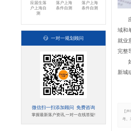
应届生落
落户上海
落户上海
户上海自
条件自测
条件自测
测
应届
域和
一对一规划顾问
就业
完整
如果
新城
微信扫一扫添加顾问 免费咨询
【声
掌握最新落户资讯,一对一在线答疑!
考。